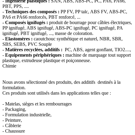
-
Ingénierie plastiques :
SAN, ABS, ABS-PC, PC, PA6, PA66,
PBT, PPS, ....
-
Techniques des composés :
PP FV, PP talc, ABS FV, ABS-PC,
PA6 et PA66 renforcés, PBT renforcé, ...
- Composés ignifugés :
produit de bourrage pour câbles électriques,
PP ignifugé, ABS ignifugé, ABS-PC ignifugé, PC ignifugé, PA
ignifugé, PBT ignifugé, ..., masse de coloration.
- Elastomères :
caoutchouc synthétique et naturel, NBR, SBR,
SBS, SEBS, PVC Souple
- Matières recyclées, additifs :
PC, ABS, agent gonflant, TIO2....,
-
Equipements périphériques :
machine de marquage tout support
plastique, extrudeuse plastique et poiçonneuse.
Chimie
Nous avons sélectionné des produits, des additifs destinés à la
formulation.
Ces produits sont utilisés dans les applications telles que :
- Matelas, sièges et les rembourrages
- Packaging,
- Formulation industrielle,
- Peinture,
- Câblerie
- Chaussure