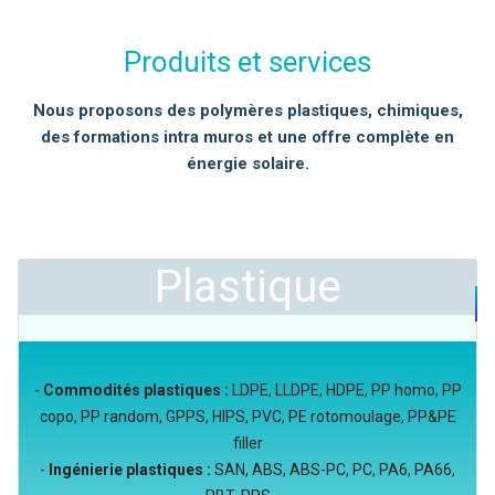
Produits et services
Nous proposons des polymères plastiques, chimiques,
des formations intra muros et une offre complète en
énergie solaire.
Plastique
-
Commodités plastiques :
LDPE, LLDPE, HDPE, PP homo, PP
copo, PP random, GPPS, HIPS, PVC, PE rotomoulage, PP&PE
filler
-
Ingénierie plastiques :
SAN, ABS, ABS-PC, PC, PA6, PA66,