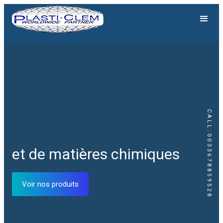
CALL:0033678859528
Génération solaire
Equipements solaires
Voir nos produits