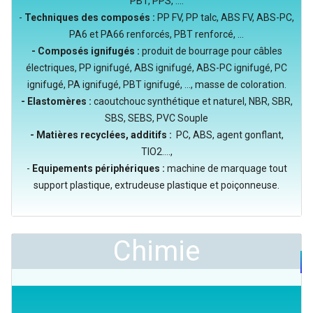
PBT, PPS, ....
-
Techniques des composés :
PP FV, PP talc, ABS FV, ABS-PC,
PA6 et PA66 renforcés, PBT renforcé, ...
- Composés ignifugés :
produit de bourrage pour câbles
électriques, PP ignifugé, ABS ignifugé, ABS-PC ignifugé, PC
ignifugé, PA ignifugé, PBT ignifugé, ..., masse de coloration.
- Elastomères :
caoutchouc synthétique et naturel, NBR, SBR,
SBS, SEBS, PVC Souple
- Matières recyclées, additifs :
PC, ABS, agent gonflant,
TIO2....,
-
Equipements périphériques :
machine de marquage tout
support plastique, extrudeuse plastique et poiçonneuse.
Chimie