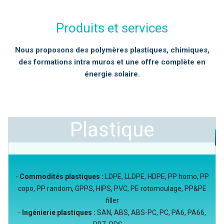
Produits et services
Nous proposons des polymères plastiques, chimiques,
des formations intra muros et une offre complète en
énergie solaire.
Plastique
-
Commodités plastiques :
LDPE, LLDPE, HDPE, PP homo, PP
copo, PP random, GPPS, HIPS, PVC, PE rotomoulage, PP&PE
filler
-
Ingénierie plastiques :
SAN, ABS, ABS-PC, PC, PA6, PA66,