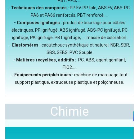
PBT, PPS, ....
-
Techniques des composés :
PP FV, PP talc, ABS FV, ABS-PC,
PA6 et PA66 renforcés, PBT renforcé, ...
- Composés ignifugés :
produit de bourrage pour câbles
électriques, PP ignifugé, ABS ignifugé, ABS-PC ignifugé, PC
ignifugé, PA ignifugé, PBT ignifugé, ..., masse de coloration.
- Elastomères :
caoutchouc synthétique et naturel, NBR, SBR,
SBS, SEBS, PVC Souple
- Matières recyclées, additifs :
PC, ABS, agent gonflant,
TIO2....,
-
Equipements périphériques :
machine de marquage tout
support plastique, extrudeuse plastique et poiçonneuse.
Chimie