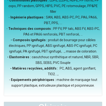
-
Commodités plastiques :
LDPE, LLDPE, HDPE, PP homo, PP
copo, PP random, GPPS, HIPS, PVC, PE rotomoulage, PP&PE
filler
-
Ingénierie plastiques :
SAN, ABS, ABS-PC, PC, PA6, PA66,
PBT, PPS, ....
-
Techniques des composés :
PP FV, PP talc, ABS FV, ABS-PC,
PA6 et PA66 renforcés, PBT renforcé, ...
- Composés ignifugés :
produit de bourrage pour câbles
électriques, PP ignifugé, ABS ignifugé, ABS-PC ignifugé, PC
ignifugé, PA ignifugé, PBT ignifugé, ..., masse de coloration.
- Elastomères :
caoutchouc synthétique et naturel, NBR, SBR,
SBS, SEBS, PVC Souple
- Matières recyclées, additifs :
PC, ABS, agent gonflant,
TIO2....,
-
Equipements périphériques :
machine de marquage tout
support plastique, extrudeuse plastique et poiçonneuse.