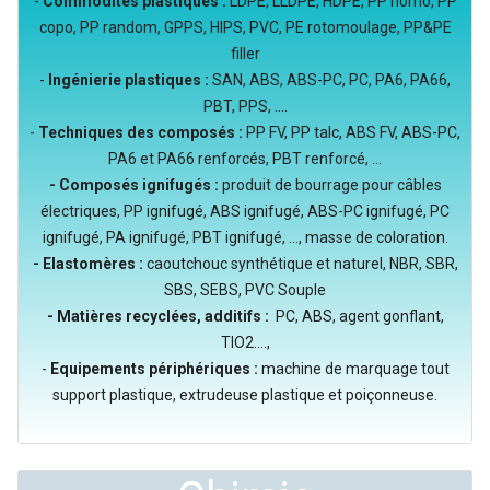
-
Commodités plastiques :
LDPE, LLDPE, HDPE, PP homo, PP
copo, PP random, GPPS, HIPS, PVC, PE rotomoulage, PP&PE
filler
-
Ingénierie plastiques :
SAN, ABS, ABS-PC, PC, PA6, PA66,
PBT, PPS, ....
-
Techniques des composés :
PP FV, PP talc, ABS FV, ABS-PC,
PA6 et PA66 renforcés, PBT renforcé, ...
- Composés ignifugés :
produit de bourrage pour câbles
électriques, PP ignifugé, ABS ignifugé, ABS-PC ignifugé, PC
ignifugé, PA ignifugé, PBT ignifugé, ..., masse de coloration.
- Elastomères :
caoutchouc synthétique et naturel, NBR, SBR,
SBS, SEBS, PVC Souple
- Matières recyclées, additifs :
PC, ABS, agent gonflant,
TIO2....,
-
Equipements périphériques :
machine de marquage tout
support plastique, extrudeuse plastique et poiçonneuse.