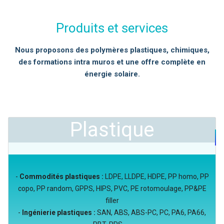
Produits et services
Nous proposons des polymères plastiques, chimiques,
des formations intra muros et une offre complète en
énergie solaire.
Plastique
-
Commodités plastiques :
LDPE, LLDPE, HDPE, PP homo, PP
copo, PP random, GPPS, HIPS, PVC, PE rotomoulage, PP&PE
filler
-
Ingénierie plastiques :
SAN, ABS, ABS-PC, PC, PA6, PA66,