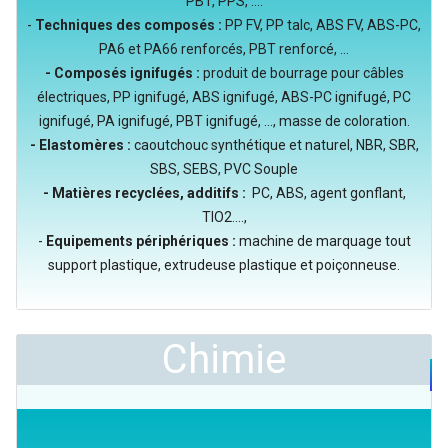
PBT, PPS, ....
-
Techniques des composés :
PP FV, PP talc, ABS FV, ABS-PC,
PA6 et PA66 renforcés, PBT renforcé, ...
- Composés ignifugés :
produit de bourrage pour câbles
électriques, PP ignifugé, ABS ignifugé, ABS-PC ignifugé, PC
ignifugé, PA ignifugé, PBT ignifugé, ..., masse de coloration.
- Elastomères :
caoutchouc synthétique et naturel, NBR, SBR,
SBS, SEBS, PVC Souple
- Matières recyclées, additifs :
PC, ABS, agent gonflant,
TIO2....,
-
Equipements périphériques :
machine de marquage tout
support plastique, extrudeuse plastique et poiçonneuse.
Chimie