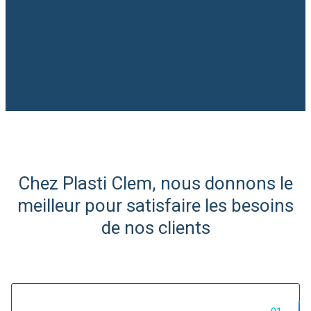
Slide 3 of 6.
Chez Plasti Clem, nous donnons le
Expert Afrique du Nord et
meilleur pour satisfaire les besoins
de l'Ouest
de nos clients
Import/Export de matières
plastiques...