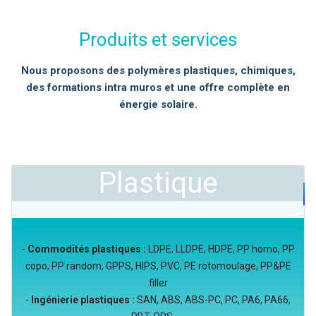
Produits et services
Nous proposons des polymères plastiques, chimiques,
des formations intra muros et une offre complète en
énergie solaire.
Plastique
-
Commodités plastiques :
LDPE, LLDPE, HDPE, PP homo, PP
copo, PP random, GPPS, HIPS, PVC, PE rotomoulage, PP&PE
filler
-
Ingénierie plastiques :
SAN, ABS, ABS-PC, PC, PA6, PA66,