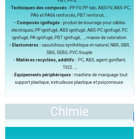
PBT, PPS, ....
-
Techniques des composés :
PP FV, PP talc, ABS FV, ABS-PC,
PA6 et PA66 renforcés, PBT renforcé, ...
- Composés ignifugés :
produit de bourrage pour câbles
électriques, PP ignifugé, ABS ignifugé, ABS-PC ignifugé, PC
ignifugé, PA ignifugé, PBT ignifugé, ..., masse de coloration.
- Elastomères :
caoutchouc synthétique et naturel, NBR, SBR,
SBS, SEBS, PVC Souple
- Matières recyclées, additifs :
PC, ABS, agent gonflant,
TIO2....,
-
Equipements périphériques :
machine de marquage tout
support plastique, extrudeuse plastique et poiçonneuse.
Chimie