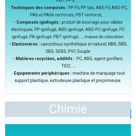
PBT, PPS, ....
-
Techniques des composés :
PP FV, PP talc, ABS FV, ABS-PC,
PA6 et PA66 renforcés, PBT renforcé, ...
- Composés ignifugés :
produit de bourrage pour câbles
électriques, PP ignifugé, ABS ignifugé, ABS-PC ignifugé, PC
ignifugé, PA ignifugé, PBT ignifugé, ..., masse de coloration.
- Elastomères :
caoutchouc synthétique et naturel, NBR, SBR,
SBS, SEBS, PVC Souple
- Matières recyclées, additifs :
PC, ABS, agent gonflant,
TIO2....,
-
Equipements périphériques :
machine de marquage tout
support plastique, extrudeuse plastique et poiçonneuse.
Chimie