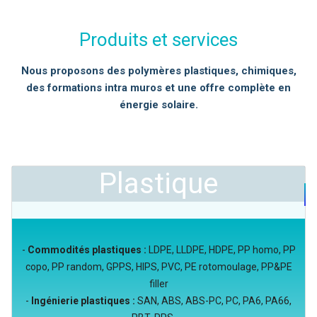
Produits et services
Nous proposons des polymères plastiques, chimiques,
des formations intra muros et une offre complète en
énergie solaire.
Plastique
-
Commodités plastiques :
LDPE, LLDPE, HDPE, PP homo, PP
copo, PP random, GPPS, HIPS, PVC, PE rotomoulage, PP&PE
filler
-
Ingénierie plastiques :
SAN, ABS, ABS-PC, PC, PA6, PA66,