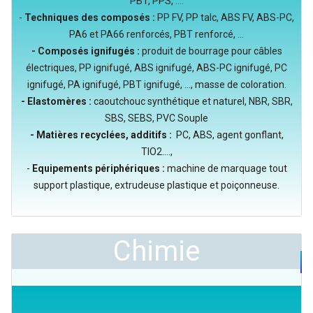
PBT, PPS, ....
-
Techniques des composés :
PP FV, PP talc, ABS FV, ABS-PC,
PA6 et PA66 renforcés, PBT renforcé, ...
- Composés ignifugés :
produit de bourrage pour câbles
électriques, PP ignifugé, ABS ignifugé, ABS-PC ignifugé, PC
ignifugé, PA ignifugé, PBT ignifugé, ..., masse de coloration.
- Elastomères :
caoutchouc synthétique et naturel, NBR, SBR,
SBS, SEBS, PVC Souple
- Matières recyclées, additifs :
PC, ABS, agent gonflant,
TIO2....,
-
Equipements périphériques :
machine de marquage tout
support plastique, extrudeuse plastique et poiçonneuse.
Chimie