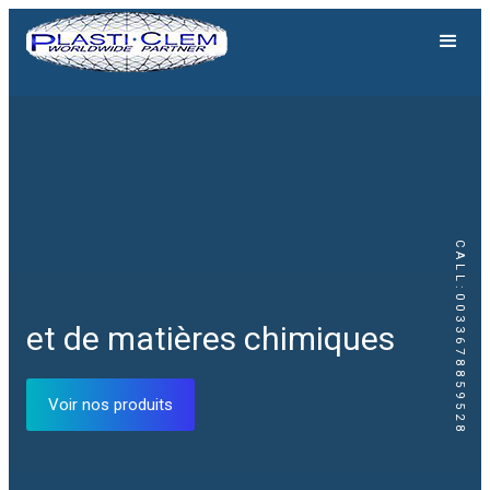
CALL:0033678859528
et de matières chimiques
Voir nos produits