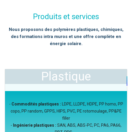
Produits et services
Nous proposons des polymères plastiques, chimiques,
des formations intra muros et une offre complète en
énergie solaire.
Plastique
-
Commodités plastiques :
LDPE, LLDPE, HDPE, PP homo, PP
copo, PP random, GPPS, HIPS, PVC, PE rotomoulage, PP&PE
filler
-
Ingénierie plastiques :
SAN, ABS, ABS-PC, PC, PA6, PA66,