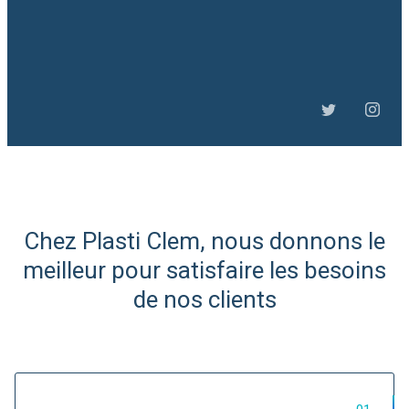
Slide 2 of 6.
Chez Plasti Clem, nous donnons le
Expert Afrique du Nord et
meilleur pour satisfaire les besoins
de l'Ouest
de nos clients
Import/Export de matières
plastiques...