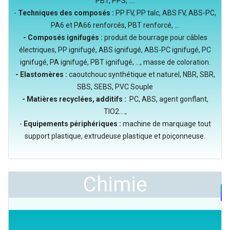
PBT, PPS, ....
-
Techniques des composés :
PP FV, PP talc, ABS FV, ABS-PC,
PA6 et PA66 renforcés, PBT renforcé, ...
- Composés ignifugés :
produit de bourrage pour câbles
électriques, PP ignifugé, ABS ignifugé, ABS-PC ignifugé, PC
ignifugé, PA ignifugé, PBT ignifugé, ..., masse de coloration.
- Elastomères :
caoutchouc synthétique et naturel, NBR, SBR,
SBS, SEBS, PVC Souple
- Matières recyclées, additifs :
PC, ABS, agent gonflant,
TIO2....,
-
Equipements périphériques :
machine de marquage tout
support plastique, extrudeuse plastique et poiçonneuse.
Chimie