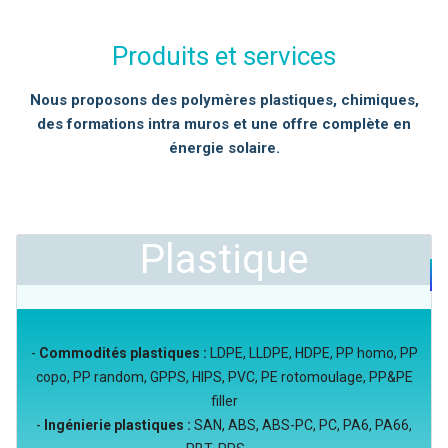
Produits et services
Nous proposons des polymères plastiques, chimiques,
des formations intra muros et une offre complète en
énergie solaire.
Plastique
-
Commodités plastiques :
LDPE, LLDPE, HDPE, PP homo, PP
copo, PP random, GPPS, HIPS, PVC, PE rotomoulage, PP&PE
filler
-
Ingénierie plastiques :
SAN, ABS, ABS-PC, PC, PA6, PA66,