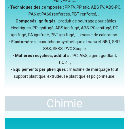
PBT, PPS, ....
-
Techniques des composés :
PP FV, PP talc, ABS FV, ABS-PC,
PA6 et PA66 renforcés, PBT renforcé, ...
- Composés ignifugés :
produit de bourrage pour câbles
électriques, PP ignifugé, ABS ignifugé, ABS-PC ignifugé, PC
ignifugé, PA ignifugé, PBT ignifugé, ..., masse de coloration.
- Elastomères :
caoutchouc synthétique et naturel, NBR, SBR,
SBS, SEBS, PVC Souple
- Matières recyclées, additifs :
PC, ABS, agent gonflant,
TIO2....,
-
Equipements périphériques :
machine de marquage tout
support plastique, extrudeuse plastique et poiçonneuse.
Chimie