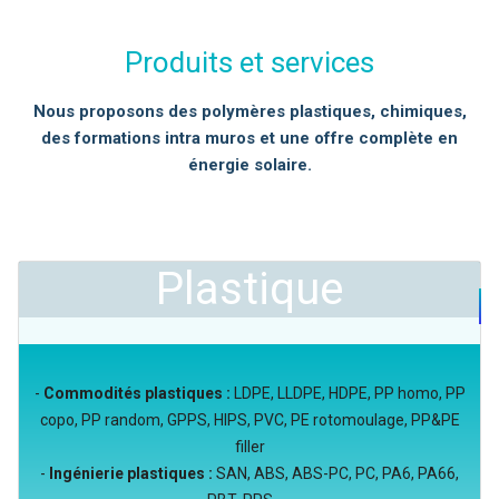
Produits et services
Nous proposons des polymères plastiques, chimiques,
des formations intra muros et une offre complète en
énergie solaire.
Plastique
-
Commodités plastiques :
LDPE, LLDPE, HDPE, PP homo, PP
copo, PP random, GPPS, HIPS, PVC, PE rotomoulage, PP&PE
filler
-
Ingénierie plastiques :
SAN, ABS, ABS-PC, PC, PA6, PA66,