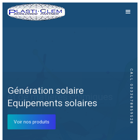
CALL:0033678859528
Génération solaire
Equipements solaires
Voir nos produits