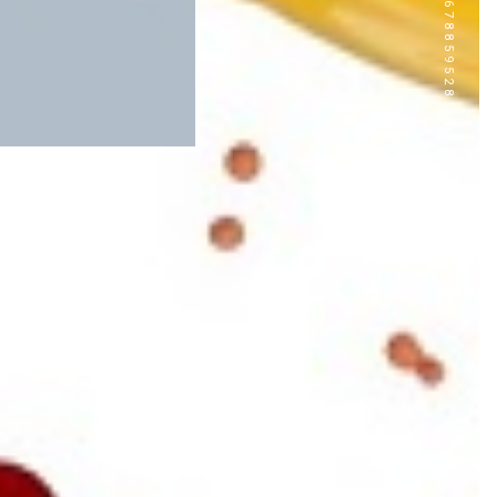
CALL:0033678859528